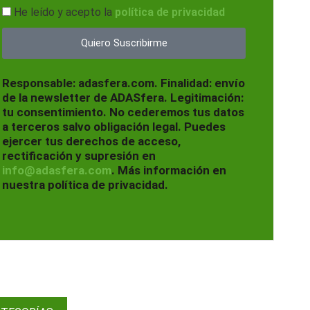
He leído y acepto la
política de privacidad
Quiero Suscribirme
Responsable: adasfera.com. Finalidad: envío
de la newsletter de ADASfera. Legitimación:
tu consentimiento. No cederemos tus datos
a terceros salvo obligación legal. Puedes
ejercer tus derechos de acceso,
rectificación y supresión en
info@adasfera.com
. Más información en
nuestra política de privacidad.