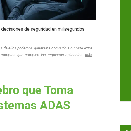
decisiones de seguridad en milisegundos.
avés de ellos podemos ganar una comisión sin coste extra
 compras que cumplen los requisitos aplicables.
Más
rebro que Toma
Sistemas ADAS