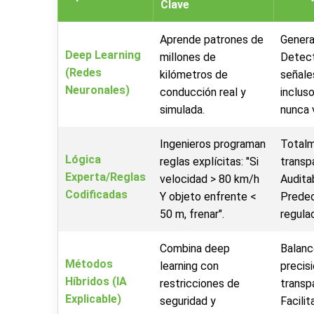
Clave
Aprende patrones de
Genera
Deep Learning
millones de
Detect
(Redes
kilómetros de
señale
Neuronales)
conducción real y
inclus
simulada.
nunca 
Ingenieros programan
Total
Lógica
reglas explícitas: "Si
transp
Experta/Reglas
velocidad > 80 km/h
Audita
Codificadas
Y objeto enfrente <
Predec
50 m, frenar".
regula
Combina deep
Balanc
Métodos
learning con
precisi
Híbridos (IA
restricciones de
transp
Explicable)
seguridad y
Facili