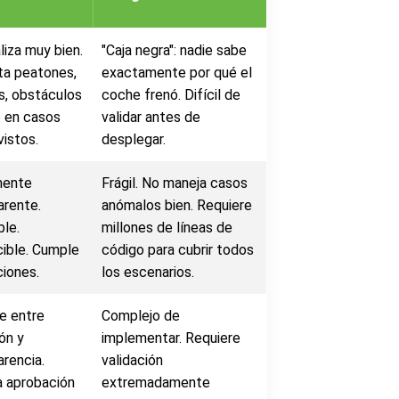
liza muy bien.
"Caja negra": nadie sabe
a peatones,
exactamente por qué el
s, obstáculos
coche frenó. Difícil de
o en casos
validar antes de
vistos.
desplegar.
mente
Frágil. No maneja casos
arente.
anómalos bien. Requiere
ble.
millones de líneas de
ible. Cumple
código para cubrir todos
ciones.
los escenarios.
e entre
Complejo de
ón y
implementar. Requiere
arencia.
validación
ta aprobación
extremadamente