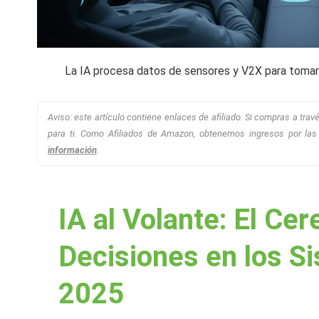
La IA procesa datos de sensores y V2X para tomar 
Aviso: este artículo contiene enlaces de afiliado. Si compras a tr
para ti. Como Afiliados de Amazon, obtenemos ingresos por las
información
.
IA al Volante: El Ce
Decisiones en los 
2025