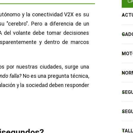
C
autónomo y la conectividad V2X es su
ACT
u "cerebro". Pero a diferencia de un
IA del volante debe tomar decisiones
GADG
ansparentemente y dentro de marcos
MOT
os por nuestras ciudades, surge una
NOR
ndo falla?
No es una pregunta técnica,
gulación y la sociedad deben responder
SEGU
SEG
lisegundos?
TALL