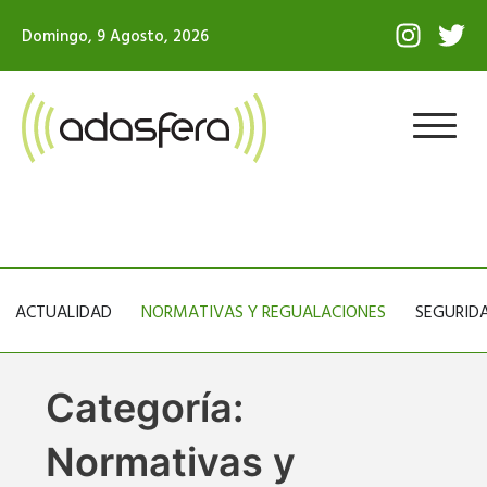
Ir
I
T
Domingo, 9 Agosto, 2026
al
n
w
contenido
s
i
t
t
a
t
g
e
r
r
a
m
ACTUALIDAD
NORMATIVAS Y REGUALACIONES
SEGURIDA
Categoría:
Normativas y