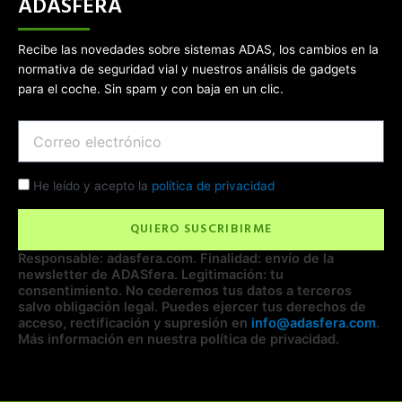
ADASFERA
Recibe las novedades sobre sistemas ADAS, los cambios en la
normativa de seguridad vial y nuestros análisis de gadgets
para el coche. Sin spam y con baja en un clic.
Email
Check
He leído y acepto la
política de privacidad
QUIERO SUSCRIBIRME
Responsable: adasfera.com. Finalidad: envío de la
newsletter de ADASfera. Legitimación: tu
consentimiento. No cederemos tus datos a terceros
salvo obligación legal. Puedes ejercer tus derechos de
acceso, rectificación y supresión en
info@adasfera.com
.
Más información en nuestra política de privacidad.