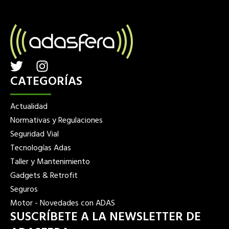
T
I
w
n
CATEGORÍAS
i
s
t
t
Actualidad
t
a
Normativas y Regulaciones
e
g
Seguridad Vial
r
r
Tecnologías Adas
a
Taller y Mantenimiento
m
Gadgets & Retrofit
Seguros
Motor - Novedades con ADAS
SUSCRÍBETE A LA NEWSLETTER DE