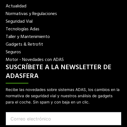
t
t
Actualidad
t
a
Normativas y Regulaciones
e
g
Seguridad Vial
r
r
Tecnologías Adas
a
Taller y Mantenimiento
m
Gadgets & Retrofit
Seguros
Motor - Novedades con ADAS
SUSCRÍBETE A LA NEWSLETTER DE
ADASFERA
Recibe las novedades sobre sistemas ADAS, los cambios en la
normativa de seguridad vial y nuestros análisis de gadgets
para el coche. Sin spam y con baja en un clic.
Email