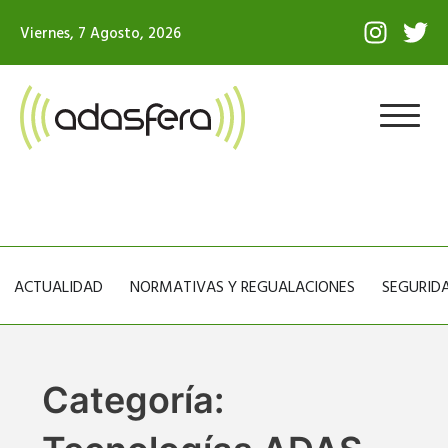
Ir
I
T
Viernes, 7 Agosto, 2026
al
n
w
contenido
s
i
t
t
a
t
g
e
r
r
a
m
ACTUALIDAD
NORMATIVAS Y REGUALACIONES
SEGURIDA
Categoría: