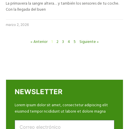
La primavera la sangre altera… y también los sensores de tu coche.
Con la llegada del buen
marzo 2, 2026
« Anterior
1
2
3
4
5
Siguiente »
NEWSLETTER
Lorem ipsum dolor sit amet, consectetur adipiscing elit
eiusmod tempor ncididunt ut labore et dolore magna
Email