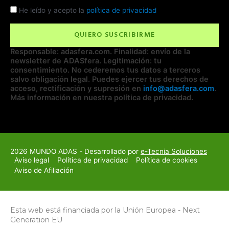
Check
He leído y acepto la
política de privacidad
QUIERO SUSCRIBIRME
Responsable: adasfera.com. Finalidad: envío de la
newsletter de ADASfera. Legitimación: tu
consentimiento. No cederemos tus datos a terceros
salvo obligación legal. Puedes ejercer tus derechos de
acceso, rectificación y supresión en
info@adasfera.com
.
Más información en nuestra política de privacidad.
2026 MUNDO ADAS -
Desarrollado por
e-Tecnia Soluciones
Aviso legal
Política de privacidad
Política de cookies
Aviso de Afiliación
Esta web está financiada por la Unión Europea - Next
Generation EU