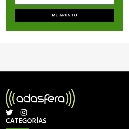
ME APUNTO
T
I
w
n
CATEGORÍAS
i
s