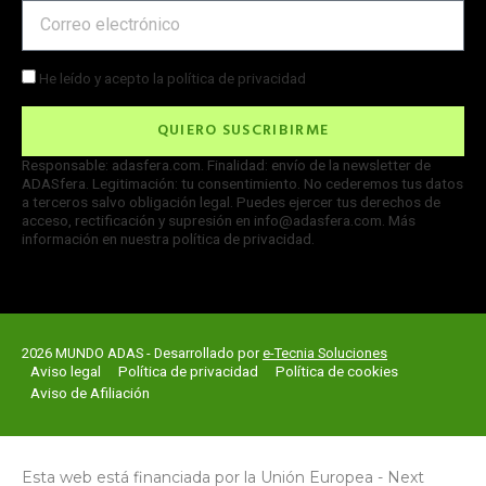
Email
Check
He leído y acepto la
política de privacidad
QUIERO SUSCRIBIRME
Responsable: adasfera.com. Finalidad: envío de la newsletter de
ADASfera. Legitimación: tu consentimiento. No cederemos tus datos
a terceros salvo obligación legal. Puedes ejercer tus derechos de
acceso, rectificación y supresión en
info@adasfera.com
. Más
información en nuestra política de privacidad.
2026 MUNDO ADAS -
Desarrollado por
e-Tecnia Soluciones
Aviso legal
Política de privacidad
Política de cookies
Aviso de Afiliación
Esta web está financiada por la Unión Europea - Next