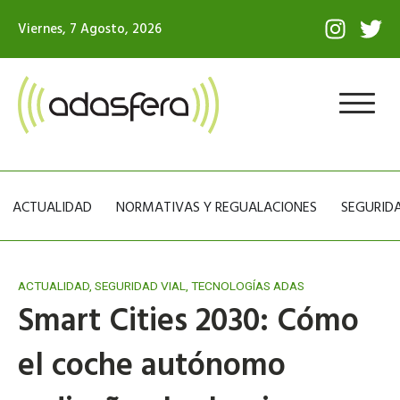
Ir
I
T
Viernes, 7 Agosto, 2026
al
n
w
contenido
s
i
t
t
a
t
g
e
r
r
a
m
ACTUALIDAD
NORMATIVAS Y REGUALACIONES
SEGURIDA
ACTUALIDAD
,
SEGURIDAD VIAL
,
TECNOLOGÍAS ADAS
Smart Cities 2030: Cómo
el coche autónomo