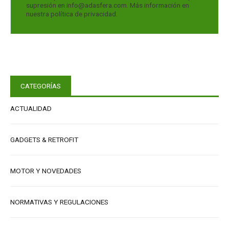
supresión en
info@adasfera.com
. Más información en
nuestra política de privacidad.
CATEGORÍAS
ACTUALIDAD
GADGETS & RETROFIT
MOTOR Y NOVEDADES
NORMATIVAS Y REGULACIONES