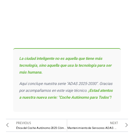
La ciudad inteligente no es aquella que tiene más
tecnología, sino aquella que usa la tecnología para ser
más humana.
Aquí concluye nuestra serie "ADAS 2025-2030". Gracias
por acompañarnos en este viaje técnico.
¡Estad atentos
a nuestra nueva serie: "Coche Autónomo para Todos"!
Ant
S
PREVIOUS
NEXT
Ética del Coche Autónomo 2025: Cómo decide la IA
Mantenimiento de Sensores ADAS: Guía de Limpieza y Cuidados