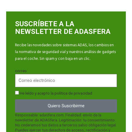
SUSCRÍBETE A LA
NEWSLETTER DE ADASFERA
Recibe las novedades sobre sistemas ADAS, los cambios en
la normativa de seguridad vial y nuestros análisis de gadgets
para el coche. Sin spam y con baja en un clic.
correo
He leído y acepto la
política de privacidad
Quiero Suscribirme
Responsable: adasfera.com. Finalidad: envío de la
newsletter de ADASfera. Legitimación: tu consentimiento.
No cederemos tus datos a terceros salvo obligación legal.
Puedes ejercer tus derechos de acceso, rectificación y