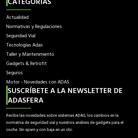
CATEGORÍAS
w
n
i
s
t
t
Actualidad
t
a
Normativas y Regulaciones
e
g
Seguridad Vial
r
r
Tecnologías Adas
a
m
Taller y Mantenimiento
Gadgets & Retrofit
Seguros
Motor - Novedades con ADAS
SUSCRÍBETE A LA NEWSLETTER DE
ADASFERA
Recibe las novedades sobre sistemas ADAS, los cambios en la
normativa de seguridad vial y nuestros análisis de gadgets para el
coche. Sin spam y con baja en un clic.