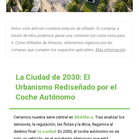
Aviso: este artículo contiene enlaces de afiliado. Si compras a
través de ellos podemos ganar una comisión sin coste extra para
ti. Como Afiliados de Amazon, obtenemos ingresos por las
compras que cumplen los requisitos aplicables.
Más información
.
La Ciudad de 2030: El
Urbanismo Rediseñado por el
Coche Autónomo
Cerramos nuestra serie central en
ADASfera
. Tras analizar los
sensores, la regulación, las flotas y la ética, llegamos al
destino final:
la ciudad
. En 2030, el coche autónomo no es
solo un vehículo, es el arquitecto silencioso que está