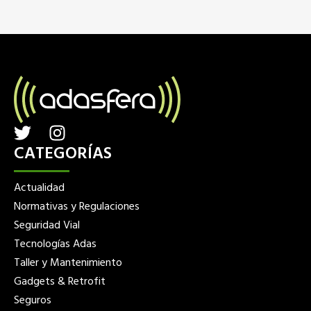
T
I
w
n
CATEGORÍAS
i
s
t
t
Actualidad
t
a
Normativas y Regulaciones
e
g
Seguridad Vial
r
r
Tecnologías Adas
a
Taller y Mantenimiento
m
Gadgets & Retrofit
Seguros