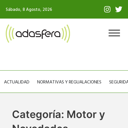
Ir
I
T
Sábado, 8 Agosto, 2026
al
n
w
contenido
s
i
t
t
a
t
g
e
r
r
a
m
ACTUALIDAD
NORMATIVAS Y REGUALACIONES
SEGURIDA
Categoría: Motor y