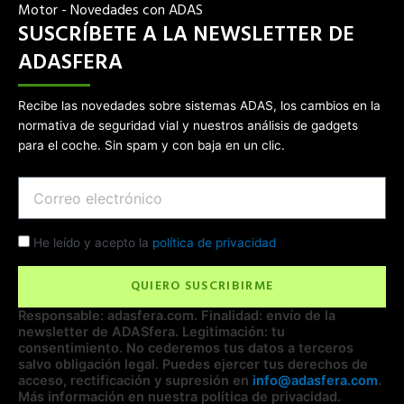
Motor - Novedades con ADAS
SUSCRÍBETE A LA NEWSLETTER DE
ADASFERA
Recibe las novedades sobre sistemas ADAS, los cambios en la
normativa de seguridad vial y nuestros análisis de gadgets
para el coche. Sin spam y con baja en un clic.
Email
Check
He leído y acepto la
política de privacidad
QUIERO SUSCRIBIRME
Responsable: adasfera.com. Finalidad: envío de la
newsletter de ADASfera. Legitimación: tu
consentimiento. No cederemos tus datos a terceros
salvo obligación legal. Puedes ejercer tus derechos de
acceso, rectificación y supresión en
info@adasfera.com
.
Más información en nuestra política de privacidad.