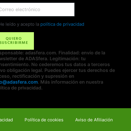
il
eck
He leído y acepto la
política de privacidad
QUIERO
SUSCRIBIRME
sponsable: adasfera.com. Finalidad: envío de la
wsletter de ADASfera. Legitimación: tu
nsentimiento. No cederemos tus datos a terceros
lvo obligación legal. Puedes ejercer tus derechos de
ceso, rectificación y supresión en
fo@adasfera.com
. Más información en nuestra
ítica de privacidad.
vacidad
Política de cookies
Aviso de Afiliación