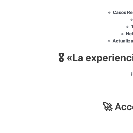
🔹
Casos Re

🔹
🔹
Net
🔹
Actualiz
🎖️
«La experienc
🚀 Acc