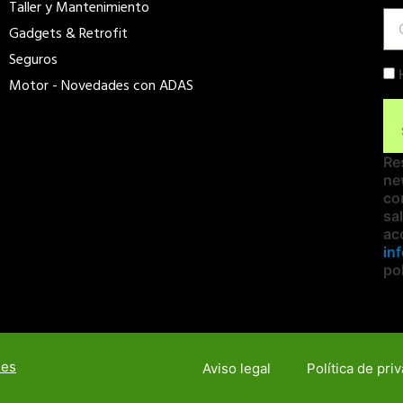
Taller y Mantenimiento
Ema
Gadgets & Retrofit
Seguros
Ch
Motor - Novedades con ADAS
Re
ne
co
sa
ac
in
pol
nes
Aviso legal
Política de pri