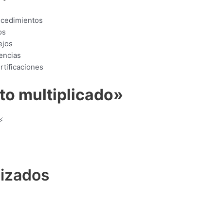
ocedimientos
os
ejos
encias
rtificaciones
to multiplicado»
⚡
lizados